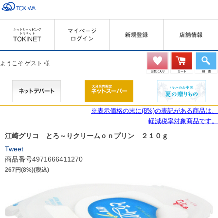
ようこそ ゲスト 様
※表示価格の末に(8%)の表記がある商品は、
軽減税率対象商品です。
江崎グリコ とろ～りクリームｏｎプリン ２１０ｇ
Tweet
商品番号4971666411270
267円(8%)(税込)