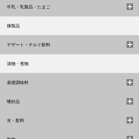
牛乳・乳製品・たまご
煉製品
デザート・チルド飲料
漬物・煮物
基礎調味料
嗜好品
水・飲料