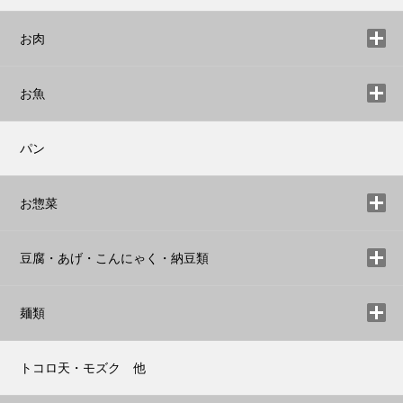
お肉
お魚
パン
お惣菜
豆腐・あげ・こんにゃく・納豆類
麺類
トコロ天・モズク 他