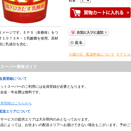
数量：
イメージです。ＥＰＳ（多糖体）をつ
す１０７３Ｒ－１乳酸菌を使用。原材
部に乳成分を含む。
※届け日・配送料金について
※アイコ
トスーパー簡単ガイド
■会員登録について
ネットスーパーのご利用には会員登録が必要となります。
入会金・年会費は無料です。
会員登録はこちらから
■配送エリアについて
本サービスの提供エリアは大分県内のみとなっております。
商品によっては、お住まいの配送エリアへお届けできない場合もございます。予めご