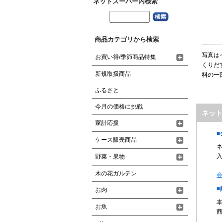
ネットスーパー内検索
商品カテゴリから検索
写真は
お買い得/季節商品特集
くりだ
新規取扱商品
料の一
ふるさと
今月の価格に挑戦
ネッ
家計応援
ケース販売商品
野菜・果物
木の花ガルテン
お肉
お魚