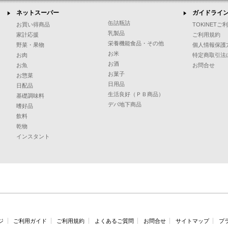
ネットスーパー
ガイドライ
缶詰瓶詰
お買い得商品
TOKINET
乳製品
家計応援
ご利用規約
栄養機能食品・その他
野菜・果物
個人情報保護
お米
お肉
特定商取引法
お酒
お魚
お問合せ
お菓子
お惣菜
日用品
日配品
生活良好（ＰＢ商品）
基礎調味料
デパ地下商品
嗜好品
飲料
乾物
インスタント
ジ
ご利用ガイド
ご利用規約
よくあるご質問
お問合せ
サイトマップ
プ