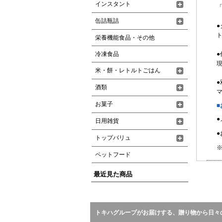
インスタント
缶詰瓶詰
ト
栄養機能食品・その他
冷凍食品
●
現
米・餅・レトルトごはん
酒類
お菓子
■
日用雑貨
●
トップバリュ
※
ペットフード
最近見た商品
トキハグループがお届けする、贈り物から日々