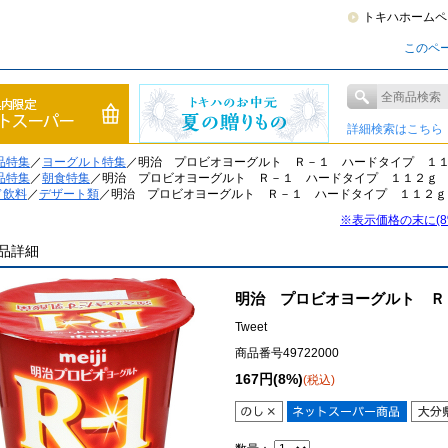
トキハホームペ
このペ
詳細検索はこちら
品特集
／
ヨーグルト特集
／明治 プロビオヨーグルト Ｒ－１ ハードタイプ １
品特集
／
朝食特集
／明治 プロビオヨーグルト Ｒ－１ ハードタイプ １１２ｇ
ド飲料
／
デザート類
／明治 プロビオヨーグルト Ｒ－１ ハードタイプ １１２ｇ
※表示価格の末に(
品詳細
明治 プロビオヨーグルト Ｒ
Tweet
商品番号49722000
167円(8%)
(税込)