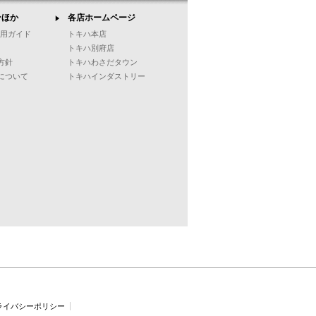
ンほか
各店ホームページ
ご利用ガイド
トキハ本店
トキハ別府店
方針
トキハわさだタウン
について
トキハインダストリー
ライバシーポリシー