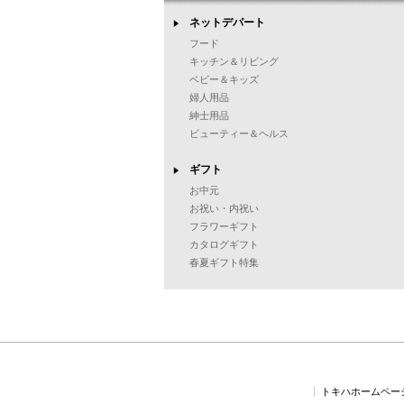
ネットデパート
フード
キッチン＆リビング
ベビー＆キッズ
婦人用品
紳士用品
ビューティー＆ヘルス
ギフト
お中元
お祝い・内祝い
フラワーギフト
カタログギフト
春夏ギフト特集
トキハホームペー