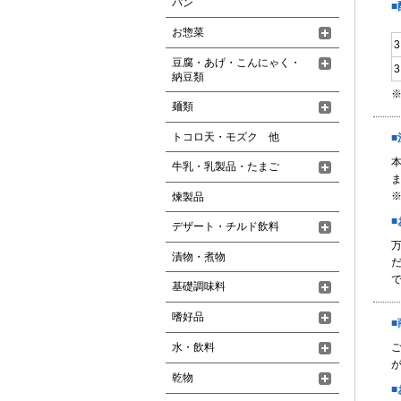
パン
お惣菜
豆腐・あげ・こんにゃく・
納豆類
麺類
トコロ天・モズク 他
牛乳・乳製品・たまご
煉製品
デザート・チルド飲料
漬物・煮物
基礎調味料
嗜好品
水・飲料
が
乾物