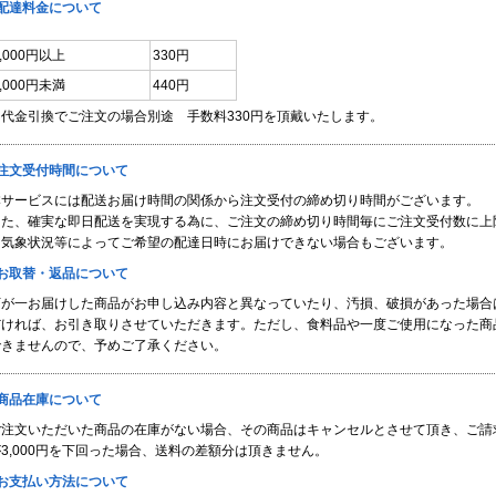
■配達料金について
3,000円以上
330円
3,000円未満
440円
※代金引換でご注文の場合別途 手数料330円を頂戴いたします。
■注文受付時間について
本サービスには配送お届け時間の関係から注文受付の締め切り時間がございます。
また、確実な即日配送を実現する為に、ご注文の締め切り時間毎にご注文受付数に上
※気象状況等によってご希望の配達日時にお届けできない場合もございます。
■お取替・返品について
万が一お届けした商品がお申し込み内容と異なっていたり、汚損、破損があった場合
だければ、お引き取りさせていただきます。ただし、食料品や一度ご使用になった商
できませんので、予めご了承ください。
■商品在庫について
ご注文いただいた商品の在庫がない場合、その商品はキャンセルとさせて頂き、ご請
3,000円を下回った場合、送料の差額分は頂きません。
■お支払い方法について