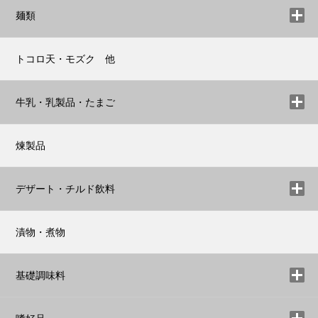
麺類
トコロ天・モズク 他
牛乳・乳製品・たまご
煉製品
デザート・チルド飲料
漬物・煮物
基礎調味料