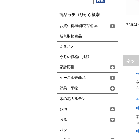
商品カテゴリから検索
写真は
お買い得/季節商品特集
新規取扱商品
ふるさと
今月の価格に挑戦
ネッ
家計応援
ケース販売商品
野菜・果物
木の花ガルテン
お肉
お魚
パン