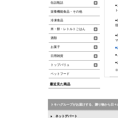
缶詰瓶詰
ト
栄養機能食品・その他
冷凍食品
●
現
米・餅・レトルトごはん
酒類
お菓子
■
日用雑貨
●
トップバリュ
※
ペットフード
最近見た商品
トキハグループがお届けする、贈り物から日々
ネットデパート