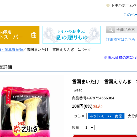
トキハホームペ
このペ
詳細検索はこちら
物・菌茸野菜類
／雪国まいたけ 雪国えりんぎ 1パック
※表示価格の末に(
品詳細
雪国まいたけ 雪国えりんぎ 
Tweet
商品番号4979754556384
106円(8%)
(税込)
数量：