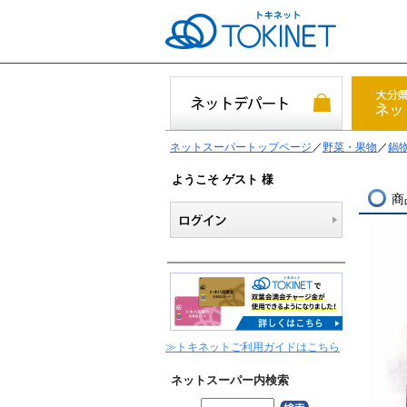
ネットスーパートップページ
／
野菜・果物
／
鍋
ようこそ ゲスト 様
商
≫トキネットご利用ガイドはこちら
ネットスーパー内検索