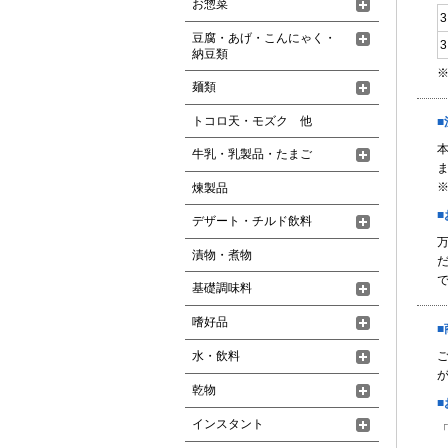
お惣菜
豆腐・あげ・こんにゃく・
納豆類
麺類
トコロ天・モズク 他
牛乳・乳製品・たまご
煉製品
デザート・チルド飲料
漬物・煮物
基礎調味料
嗜好品
水・飲料
が
乾物
インスタント