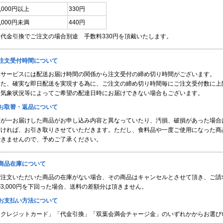
3,000円以上
330円
3,000円未満
440円
※代金引換でご注文の場合別途 手数料330円を頂戴いたします。
■注文受付時間について
本サービスには配送お届け時間の関係から注文受付の締め切り時間がございます。
また、確実な即日配送を実現する為に、ご注文の締め切り時間毎にご注文受付数に上
※気象状況等によってご希望の配達日時にお届けできない場合もございます。
■お取替・返品について
万が一お届けした商品がお申し込み内容と異なっていたり、汚損、破損があった場合
だければ、お引き取りさせていただきます。ただし、食料品や一度ご使用になった商
できませんので、予めご了承ください。
■商品在庫について
ご注文いただいた商品の在庫がない場合、その商品はキャンセルとさせて頂き、ご請
3,000円を下回った場合、送料の差額分は頂きません。
■お支払い方法について
「クレジットカード」「代金引換」「双葉会満会チャージ金」のいずれかからお選び