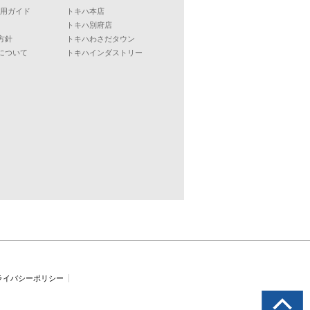
ご利用ガイド
トキハ本店
トキハ別府店
方針
トキハわさだタウン
について
トキハインダストリー
ライバシーポリシー