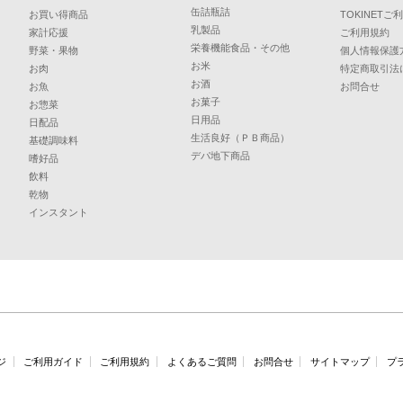
缶詰瓶詰
お買い得商品
TOKINET
乳製品
家計応援
ご利用規約
栄養機能食品・その他
野菜・果物
個人情報保護
お米
お肉
特定商取引法
お酒
お魚
お問合せ
お菓子
お惣菜
日用品
日配品
生活良好（ＰＢ商品）
基礎調味料
デパ地下商品
嗜好品
飲料
乾物
インスタント
ジ
ご利用ガイド
ご利用規約
よくあるご質問
お問合せ
サイトマップ
プ