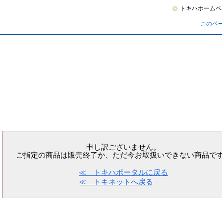
トキハホームペ
このペ
申し訳ございません。
ご指定の商品は販売終了か、ただ今お取扱いできない商品で
≪ トキハポータルに戻る
≪ トキネットへ戻る