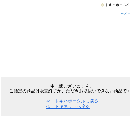
トキハホームペ
このペ
申し訳ございません。
ご指定の商品は販売終了か、ただ今お取扱いできない商品で
≪ トキハポータルに戻る
≪ トキネットへ戻る