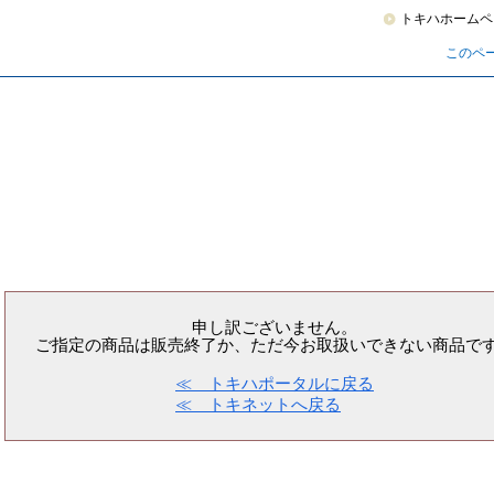
トキハホームペ
このペ
申し訳ございません。
ご指定の商品は販売終了か、ただ今お取扱いできない商品で
≪ トキハポータルに戻る
≪ トキネットへ戻る