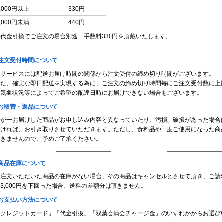
3,000円以上
330円
3,000円未満
440円
※代金引換でご注文の場合別途 手数料330円を頂戴いたします。
■注文受付時間について
本サービスには配送お届け時間の関係から注文受付の締め切り時間がございます。
また、確実な即日配送を実現する為に、ご注文の締め切り時間毎にご注文受付数に上
※気象状況等によってご希望の配達日時にお届けできない場合もございます。
■お取替・返品について
万が一お届けした商品がお申し込み内容と異なっていたり、汚損、破損があった場合
だければ、お引き取りさせていただきます。ただし、食料品や一度ご使用になった商
できませんので、予めご了承ください。
■商品在庫について
ご注文いただいた商品の在庫がない場合、その商品はキャンセルとさせて頂き、ご請
3,000円を下回った場合、送料の差額分は頂きません。
■お支払い方法について
「クレジットカード」「代金引換」「双葉会満会チャージ金」のいずれかからお選び