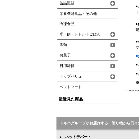
缶詰瓶詰
ト
栄養機能食品・その他
冷凍食品
●
現
米・餅・レトルトごはん
酒類
お菓子
■
日用雑貨
●
トップバリュ
※
ペットフード
最近見た商品
トキハグループがお届けする、贈り物から日々
ネットデパート