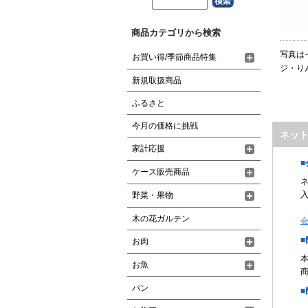
商品カテゴリから検索
写真は
お買い得/季節商品特集
ジ・り
新規取扱商品
ふるさと
今月の価格に挑戦
ネッ
家計応援
ケース販売商品
野菜・果物
木の花ガルテン
お肉
お魚
パン