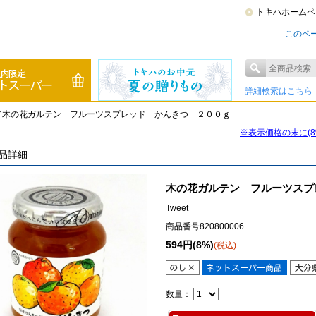
トキハホームペ
このペ
詳細検索はこちら
／木の花ガルテン フルーツスプレッド かんきつ ２００ｇ
※表示価格の末に(
品詳細
木の花ガルテン フルーツスプ
Tweet
商品番号820800006
594円(8%)
(税込)
数量：