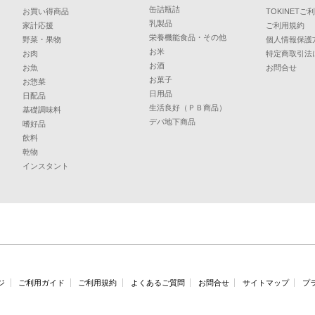
缶詰瓶詰
お買い得商品
TOKINET
乳製品
家計応援
ご利用規約
栄養機能食品・その他
野菜・果物
個人情報保護
お米
お肉
特定商取引法
お酒
お魚
お問合せ
お菓子
お惣菜
日用品
日配品
生活良好（ＰＢ商品）
基礎調味料
デパ地下商品
嗜好品
飲料
乾物
インスタント
ジ
ご利用ガイド
ご利用規約
よくあるご質問
お問合せ
サイトマップ
プ