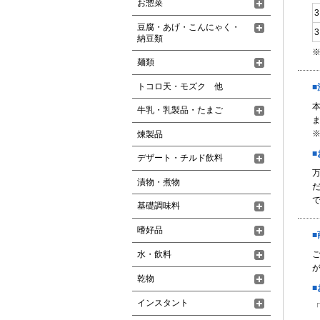
お惣菜
豆腐・あげ・こんにゃく・
納豆類
麺類
トコロ天・モズク 他
牛乳・乳製品・たまご
煉製品
デザート・チルド飲料
漬物・煮物
基礎調味料
嗜好品
水・飲料
が
乾物
インスタント