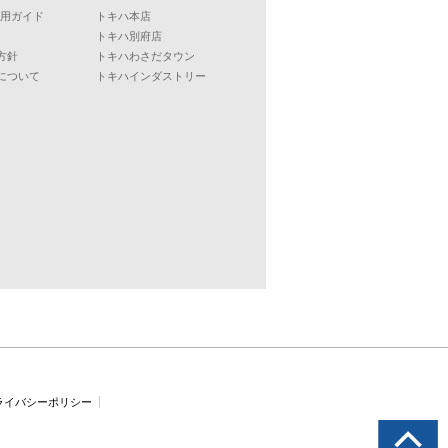
ご利用ガイド
トキハ本店
トキハ別府店
方針
トキハわさだタウン
について
トキハインダストリー
ライバシーポリシー