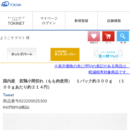
ようこそ ゲスト 様
※表示価格の末に(8%)の表記がある商品は、
軽減税率対象商品です。
国内産 若鶏小間切れ（もも肉使用） １パック約３００ｇ （１
００ｇあたり約２１４円）
Tweet
商品番号822200025300
642円(8%)(税込)