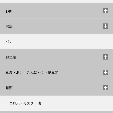
お肉
お魚
パン
お惣菜
豆腐・あげ・こんにゃく・納豆類
麺類
トコロ天・モズク 他