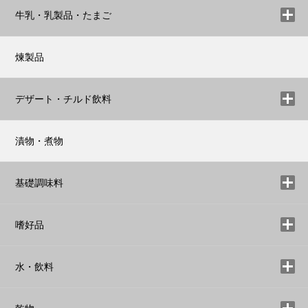
牛乳・乳製品・たまご
煉製品
デザート・チルド飲料
漬物・煮物
基礎調味料
嗜好品
水・飲料