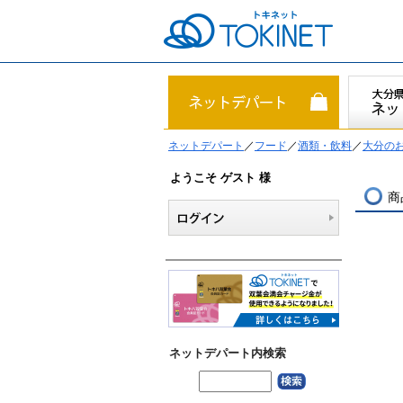
ネットデパート
／
フード
／
酒類・飲料
／
大分の
ようこそ ゲスト 様
商
ネットデパート内検索