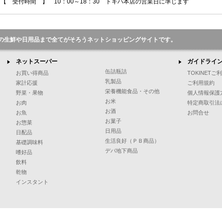
【 受付時間 】 10：00～18：30 トキハ本店の営業日に準じます
の生鮮や日用品まで全てがそろうネットショッピングサイトです。
ネットスーパー
ガイドライ
缶詰瓶詰
お買い得商品
TOKINET
乳製品
家計応援
ご利用規約
栄養機能食品・その他
野菜・果物
個人情報保護
お米
お肉
特定商取引法
お酒
お魚
お問合せ
お菓子
お惣菜
日用品
日配品
生活良好（ＰＢ商品）
基礎調味料
デパ地下商品
嗜好品
飲料
乾物
インスタント