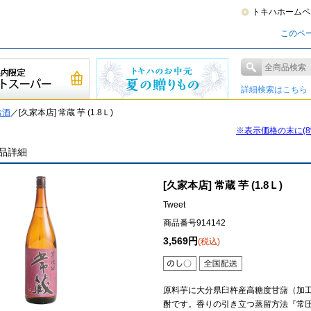
トキハホームペ
このペ
詳細検索はこちら
お酒
／[久家本店] 常蔵 芋 (1.8Ｌ)
※表示価格の末に(
品詳細
[久家本店] 常蔵 芋 (1.8Ｌ)
Tweet
商品番号914142
3,569円
(税込)
原料芋に大分県臼杵産高糖度甘藷（加工
酎です。香りの引き立つ蒸留方法『常