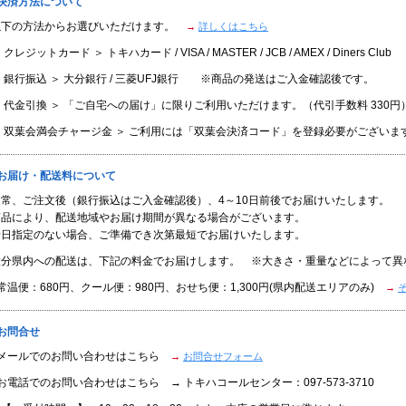
■決済方法について
以下の方法からお選びいただけます。
→
詳しくはこちら
 クレジットカード ＞ トキハカード / VISA / MASTER / JCB / AMEX / Diners Club
 銀行振込 ＞ 大分銀行 / 三菱UFJ銀行 ※商品の発送はご入金確認後です。
 代金引換 ＞ 「ご自宅への届け」に限りご利用いただけます。（代引手数料 330円
＜ 双葉会満会チャージ金 ＞ ご利用には「双葉会決済コード」を登録必要がございま
■お届け・配送料について
通常、ご注文後（銀行振込はご入金確認後）、4～10日前後でお届けいたします。
商品により、配送地域やお届け期間が異なる場合がございます。
着日指定のない場合、ご準備でき次第最短でお届けいたします。
大分県内への配送は、下記の料金でお届けします。 ※大きさ・重量などによって異
常温便：680円、クール便：980円、おせち便：1,300円(県内配送エリアのみ)
→
お問合せ
●メールでのお問い合わせはこちら
→
お問合せフォーム
お電話でのお問い合わせはこちら → トキハコールセンター：097-573-3710