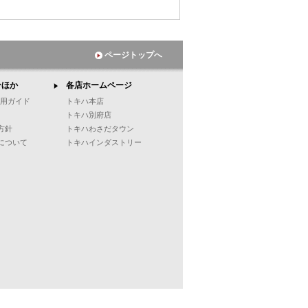
ページトップへ
ンほか
各店ホームページ
ご利用ガイド
トキハ本店
トキハ別府店
方針
トキハわさだタウン
について
トキハインダストリー