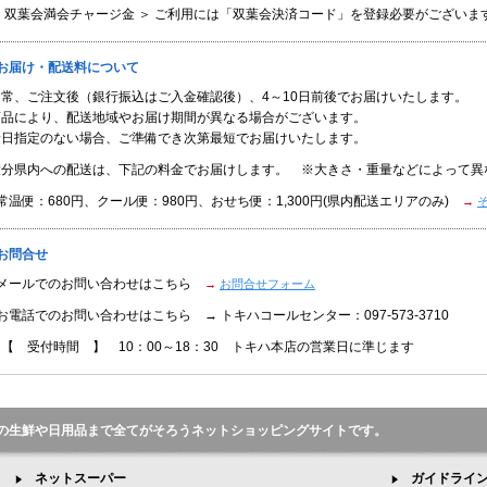
＜ 双葉会満会チャージ金 ＞ ご利用には「双葉会決済コード」を登録必要がございま
■お届け・配送料について
通常、ご注文後（銀行振込はご入金確認後）、4～10日前後でお届けいたします。
商品により、配送地域やお届け期間が異なる場合がございます。
着日指定のない場合、ご準備でき次第最短でお届けいたします。
大分県内への配送は、下記の料金でお届けします。 ※大きさ・重量などによって異
常温便：680円、クール便：980円、おせち便：1,300円(県内配送エリアのみ)
→
お問合せ
●メールでのお問い合わせはこちら
→
お問合せフォーム
お電話でのお問い合わせはこちら → トキハコールセンター：097-573-3710
【 受付時間 】 10：00～18：30 トキハ本店の営業日に準じます
の生鮮や日用品まで全てがそろうネットショッピングサイトです。
ネットスーパー
ガイドライ