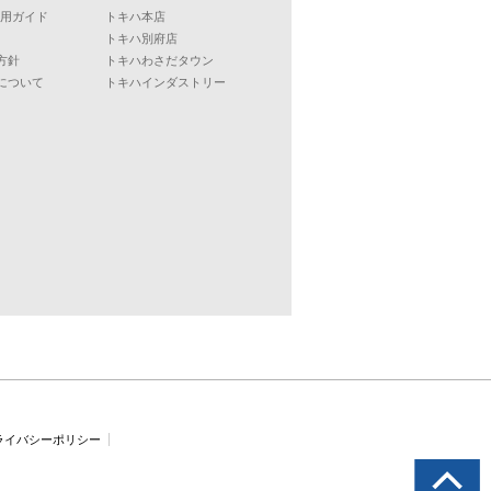
ご利用ガイド
トキハ本店
トキハ別府店
方針
トキハわさだタウン
について
トキハインダストリー
ライバシーポリシー