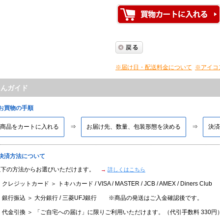
※届け日・配送料金について
※アイコ
たんガイド
■お買物の手順
商品をカートに入れる
お届け先、数量、包装形態を決める
決済
■決済方法について
以下の方法からお選びいただけます。
→
詳しくはこちら
 クレジットカード ＞ トキハカード / VISA / MASTER / JCB / AMEX / Diners Club
 銀行振込 ＞ 大分銀行 / 三菱UFJ銀行 ※商品の発送はご入金確認後です。
 代金引換 ＞ 「ご自宅への届け」に限りご利用いただけます。（代引手数料 330円