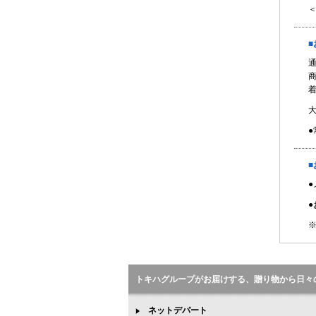
●
■
●
※
トキハグループがお届けする、贈り物から日々
ネットデパート