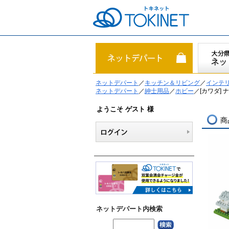
ネットデパート
／
キッチン＆リビング
／
インテリ
ネットデパート
／
紳士用品
／
ホビー
／[カワダ] 
ようこそ ゲスト 様
商
ネットデパート内検索