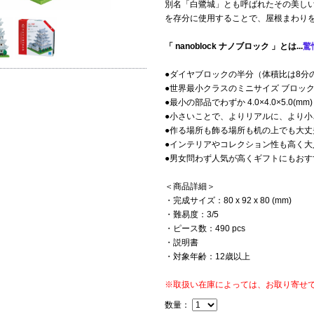
別名「白鷺城」とも呼ばれたその美し
を存分に使用することで、屋根まわり
「 nanoblock ナノブロック 」とは...
驚
●ダイヤブロックの半分（体積比は8分
●世界最小クラスのミニサイズ ブロッ
●最小の部品でわずか 4.0×4.0×5.0(mm)
●小さいことで、よりリアルに、より小
●作る場所も飾る場所も机の上でも大丈
●インテリアやコレクション性も高く大
●男女問わず人気が高くギフトにもおす
＜商品詳細＞
・完成サイズ：80 x 92 x 80 (mm)
・難易度：3/5
・ピース数：490 pcs
・説明書
・対象年齢：12歳以上
※取扱い在庫によっては、お取り寄せ
数量：