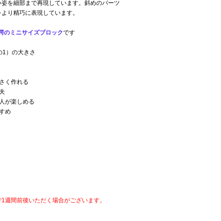
い姿を細部まで再現しています。斜めのパーツ
をより精巧に表現しています。
愕のミニサイズブロック
です
の1）の大きさ
ク
さく作れる
夫
人が楽しめる
すめ
で1週間前後いただく場合がございます。