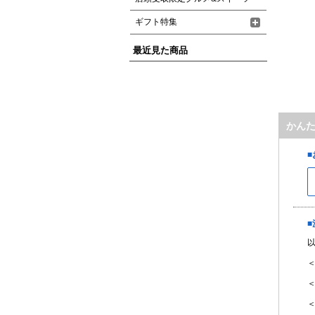
ギフト特集
最近見た商品
かん
＜
＜
＜