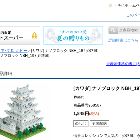
トキハホームペ
このペ
詳細検索はこちら
ア･文具･ホビー
／[カワダ] ナノブロック NBH_197 姫路城
ナノブロック NBH_197 姫路城
※表示価格の末に(
品詳細
[カワダ] ナノブロック NBH_19
Tweet
商品番号968587
1,848円
(税込)
情景コレクションで人気の「姫路城」