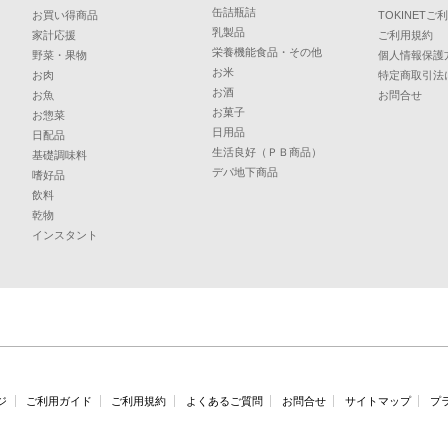
缶詰瓶詰
お買い得商品
TOKINET
乳製品
家計応援
ご利用規約
栄養機能食品・その他
野菜・果物
個人情報保護
お米
お肉
特定商取引法
お酒
お魚
お問合せ
お菓子
お惣菜
日用品
日配品
生活良好（ＰＢ商品）
基礎調味料
デパ地下商品
嗜好品
飲料
乾物
インスタント
ジ
ご利用ガイド
ご利用規約
よくあるご質問
お問合せ
サイトマップ
プ