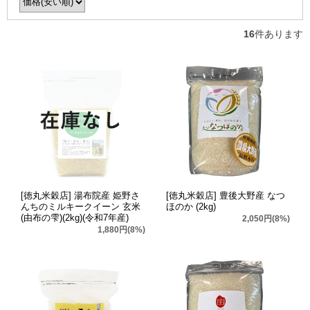
16
件あります
[徳丸米穀店] 湯布院産 姫野さ
[徳丸米穀店] 豊後大野産 なつ
んちのミルキークイーン 玄米
ほのか (2kg)
(由布の雫)(2kg)(令和7年産)
2,050円(8%)
1,880円(8%)