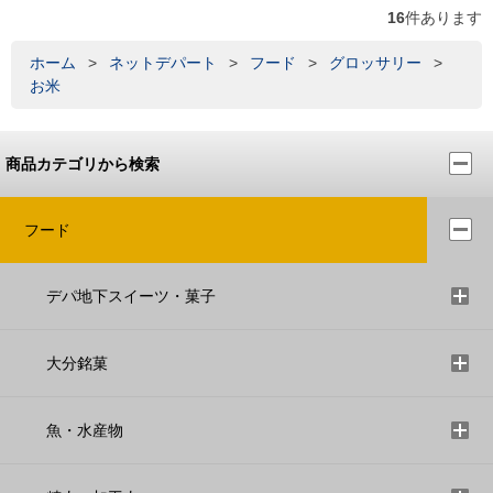
16
件あります
ホーム
>
ネットデパート
>
フード
>
グロッサリー
>
お米
商品カテゴリから検索
フード
デパ地下スイーツ・菓子
大分銘菓
魚・水産物