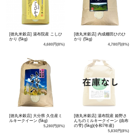
[徳丸米穀店] 湯布院産 こしひ
[徳丸米穀店] 内成棚田ひのひ
かり (5kg)
かり (5kg)
4,680円(8%)
4,780円(8%)
[徳丸米穀店] 大分県 久住産ミ
[徳丸米穀店] 湯布院産 姫野さ
ルキークイーン (5kg)
んちのミルキークイーン (由布
の雫) (5kg)(令和7年産)
5,280円(8%)
5,830円(8%)