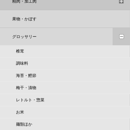
精肉・加工肉
果物・かぼす
グロッサリー
椎茸
調味料
海苔・鰹節
梅干・漬物
レトルト・惣菜
お米
麺類ほか