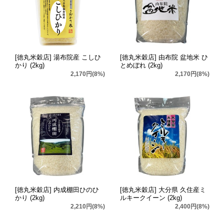
[徳丸米穀店] 湯布院産 こしひ
[徳丸米穀店] 由布院 盆地米 ひ
かり (2kg)
とめぼれ (2kg)
2,170円(8%)
2,170円(8%)
[徳丸米穀店] 内成棚田ひのひ
[徳丸米穀店] 大分県 久住産ミ
かり (2kg)
ルキークイーン (2kg)
2,210円(8%)
2,400円(8%)