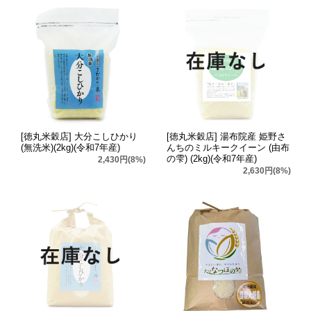
[徳丸米穀店] 大分こしひかり
[徳丸米穀店] 湯布院産 姫野さ
(無洗米)(2kg)(令和7年産)
んちのミルキークイーン (由布
の雫) (2kg)(令和7年産)
2,430円(8%)
2,630円(8%)