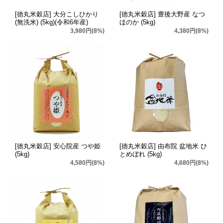
[徳丸米穀店] 大分こしひかり
[徳丸米穀店] 豊後大野産 なつ
(無洗米) (5kg)(令和6年産)
ほのか (5kg)
3,980円(8%)
4,380円(8%)
[徳丸米穀店] 安心院産 つや姫
[徳丸米穀店] 由布院 盆地米 ひ
(5kg)
とめぼれ (5kg)
4,580円(8%)
4,680円(8%)