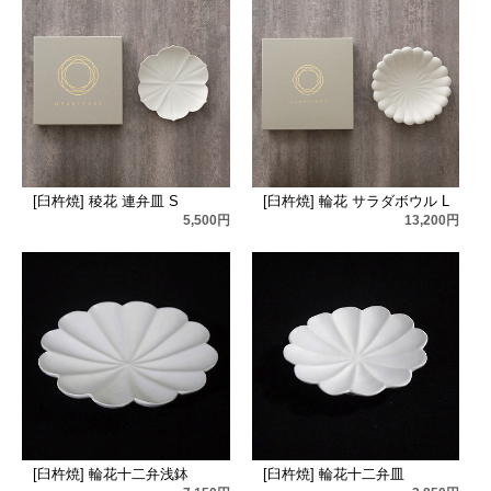
[臼杵焼] 稜花 連弁皿 S
[臼杵焼] 輪花 サラダボウル L
5,500円
13,200円
[臼杵焼] 輪花十二弁浅鉢
[臼杵焼] 輪花十二弁皿