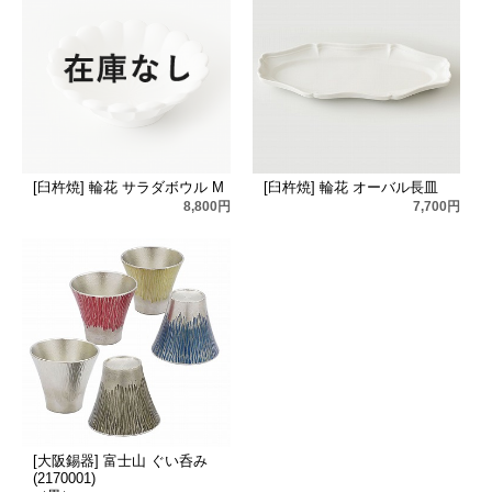
[臼杵焼] 輪花 サラダボウル M
[臼杵焼] 輪花 オーバル長皿
8,800円
7,700円
[大阪錫器] 富士山 ぐい呑み
(2170001)