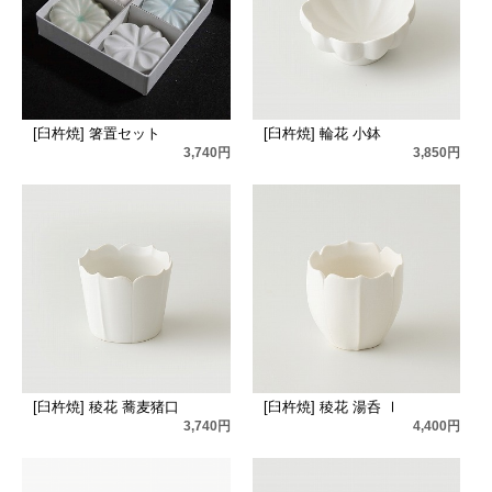
[臼杵焼] 箸置セット
[臼杵焼] 輪花 小鉢
3,740円
3,850円
[臼杵焼] 稜花 蕎麦猪口
[臼杵焼] 稜花 湯呑 Ⅰ
3,740円
4,400円