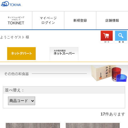
ようこそ ゲスト 様
並べ替え：
17
件あります