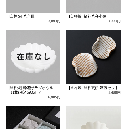
[臼杵焼] 八角皿
[臼杵焼] 輪花八弁小鉢
2,893円
3,223円
[臼杵焼] 輪花サラダボウル
[臼杵焼] 臼杵煎餅 箸置セット
（1枚(税込6985円)）
1,485円
6,985円