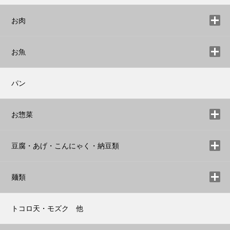
お肉
お魚
パン
お惣菜
豆腐・あげ・こんにゃく・納豆類
麺類
トコロ天・モズク 他