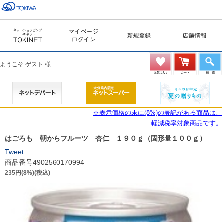
ようこそ ゲスト 様
※表示価格の末に(8%)の表記がある商品は、
軽減税率対象商品です。
はごろも 朝からフルーツ 杏仁 １９０ｇ（固形量１００ｇ）
Tweet
商品番号4902560170994
235円(8%)(税込)