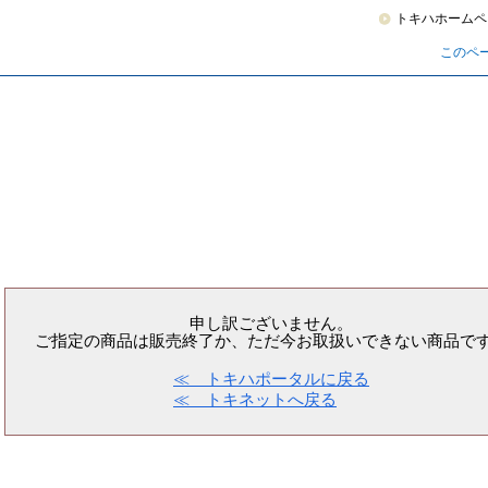
トキハホームペ
このペ
申し訳ございません。
ご指定の商品は販売終了か、ただ今お取扱いできない商品で
≪ トキハポータルに戻る
≪ トキネットへ戻る