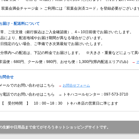
＜ 双葉会満会チャージ金 ＞ ご利用には「双葉会決済コード」を登録必要がございま
■お届け・配送料について
通常、ご注文後（銀行振込はご入金確認後）、4～10日前後でお届けいたします。
商品により、配送地域やお届け期間が異なる場合がございます。
着日指定のない場合、ご準備でき次第最短でお届けいたします。
大分県内への配送は、下記の料金でお届けします。 ※大きさ・重量などによって異
常温便：680円、クール便：980円、おせち便：1,300円(県内配送エリアのみ)
→
お問合せ
●メールでのお問い合わせはこちら
→
お問合せフォーム
お電話でのお問い合わせはこちら → トキハコールセンター：097-573-3710
【 受付時間 】 10：00～18：30 トキハ本店の営業日に準じます
の生鮮や日用品まで全てがそろうネットショッピングサイトです。