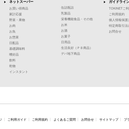
ネットスーパー
ガイドライ
缶詰瓶詰
お買い得商品
TOKINET
乳製品
家計応援
ご利用規約
栄養機能食品・その他
野菜・果物
個人情報保護
お米
お肉
特定商取引法
お酒
お魚
お問合せ
お菓子
お惣菜
日用品
日配品
生活良好（ＰＢ商品）
基礎調味料
デパ地下商品
嗜好品
飲料
乾物
インスタント
ジ
ご利用ガイド
ご利用規約
よくあるご質問
お問合せ
サイトマップ
プ