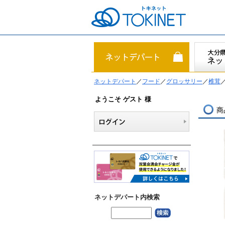
ネットデパート
／
フード
／
グロッサリー
／
椎茸
／
ようこそ ゲスト 様
商
ネットデパート内検索