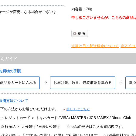
内容量：70g
ケージが変更になる場合がございま
申し訳ございませんが、こちらの商品
※届け日・配送料金について
※アイコ
たんガイド
■お買物の手順
商品をカートに入れる
お届け先、数量、包装形態を決める
決済
■決済方法について
以下の方法からお選びいただけます。
→
詳しくはこちら
 クレジットカード ＞ トキハカード / VISA / MASTER / JCB / AMEX / Diners Club
 銀行振込 ＞ 大分銀行 / 三菱UFJ銀行 ※商品の発送はご入金確認後です。
 代金引換 ＞ 「ご自宅への届け」に限りご利用いただけます。（代引手数料 330円