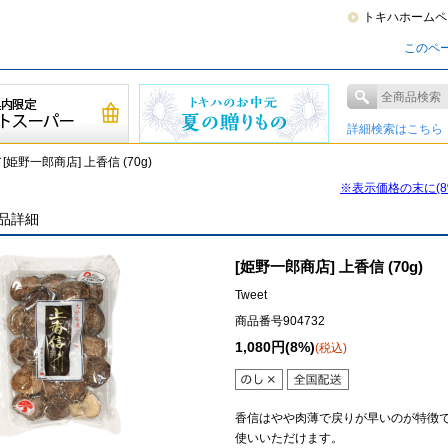
トキハホームペ
このペ
詳細検索はこちら
[姫野一郎商店] 上香信 (70g)
※表示価格の末に(
品詳細
[姫野一郎商店] 上香信 (70g)
Tweet
商品番号904732
1,080円(8%)
(税込)
香信はやや肉薄で戻りが早いのが特徴
使いいただけます。