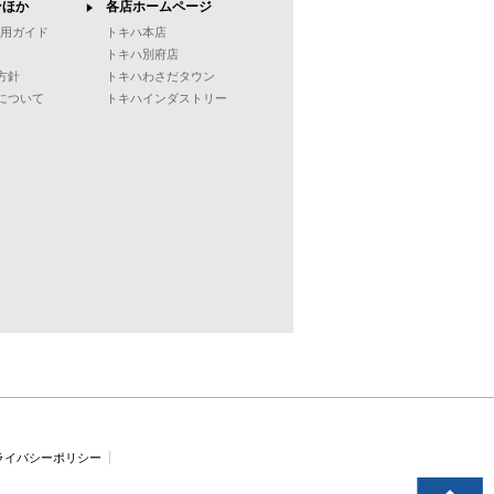
ンほか
各店ホームページ
ご利用ガイド
トキハ本店
トキハ別府店
方針
トキハわさだタウン
について
トキハインダストリー
ライバシーポリシー