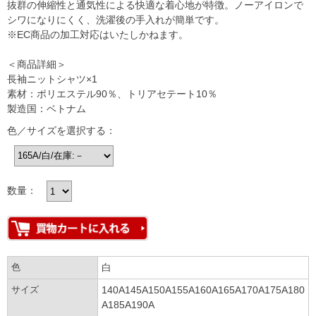
抜群の伸縮性と通気性による快適な着心地が特徴。ノーアイロンで
シワになりにくく、洗濯後の手入れが簡単です。
※EC商品の加工対応はいたしかねます。
＜商品詳細＞
長袖ニットシャツ×1
素材：ポリエステル90％、トリアセテート10％
製造国：ベトナム
色／サイズを選択する：
数量：
色
白
サイズ
140A145A150A155A160A165A170A175A180
A185A190A