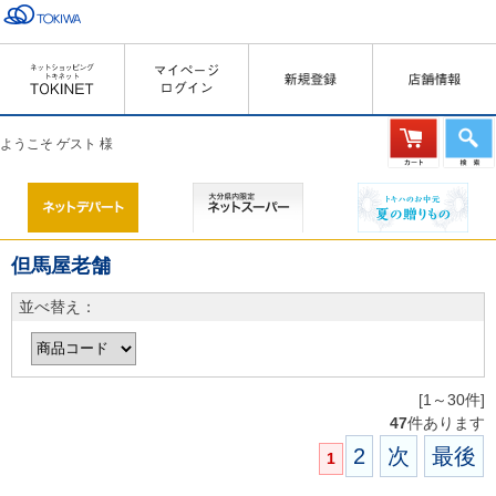
ようこそ ゲスト 様
但馬屋老舗
並べ替え：
[1～30件]
47
件あります
2
次
最後
1