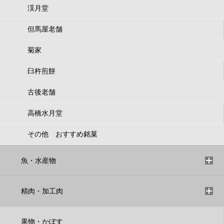
渓月堂
但馬屋老舗
菊家
臼杵煎餅
古後老舗
高橋水月堂
その他 おすすめ銘菓
魚・水産物
精肉・加工肉
果物・かぼす