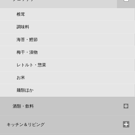
椎茸
調味料
海苔・鰹節
梅干・漬物
レトルト・惣菜
お米
麺類ほか
酒類・飲料
キッチン＆リビング