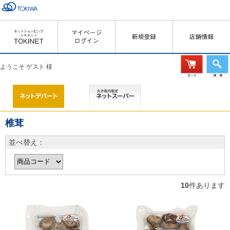
ようこそ ゲスト 様
椎茸
並べ替え：
10
件あります