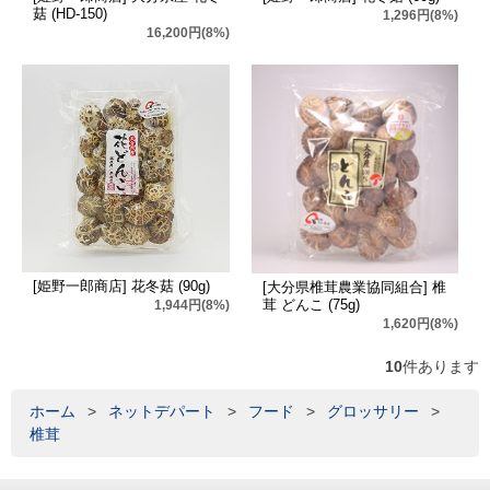
菇 (HD-150)
1,296円(8%)
16,200円(8%)
[姫野一郎商店] 花冬菇 (90g)
[大分県椎茸農業協同組合] 椎
茸 どんこ (75g)
1,944円(8%)
1,620円(8%)
10
件あります
ホーム
>
ネットデパート
>
フード
>
グロッサリー
>
椎茸