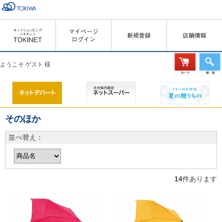
ようこそ ゲスト 様
そのほか
並べ替え：
14
件あります