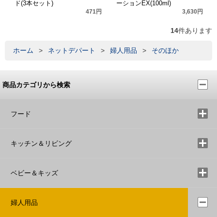
ド(3本セット)
ーションEX(100ml)
471円
3,630円
14
件あります
ホーム
>
ネットデパート
>
婦人用品
>
そのほか
商品カテゴリから検索
フード
キッチン＆リビング
ベビー＆キッズ
婦人用品