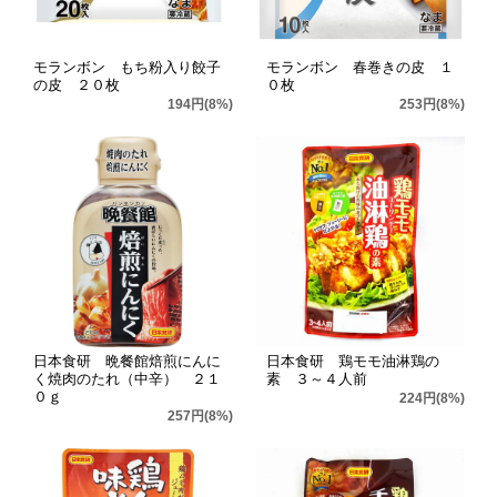
モランボン もち粉入り餃子
モランボン 春巻きの皮 １
の皮 ２０枚
０枚
194円(8%)
253円(8%)
日本食研 晩餐館焙煎にんに
日本食研 鶏モモ油淋鶏の
く焼肉のたれ（中辛） ２１
素 ３～４人前
０ｇ
224円(8%)
257円(8%)