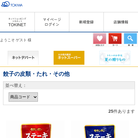
ようこそ ゲスト 様
餃子の皮類・たれ・その他
並べ替え：
25
件あります