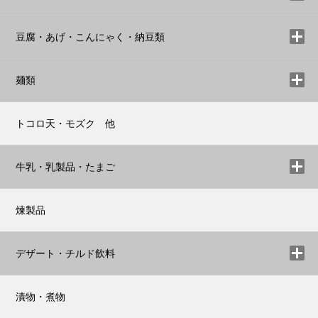
豆腐・あげ・こんにゃく・納豆類
麺類
トコロ天・モズク 他
牛乳・乳製品・たまご
煉製品
デザート・チルド飲料
漬物・煮物