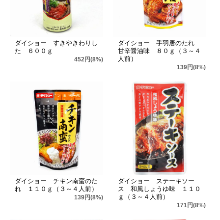
ダイショー すきやきわりし
ダイショー 手羽唐のたれ
た ６００ｇ
甘辛醤油味 ８０ｇ（３～４
人前）
452円(8%)
139円(8%)
ダイショー チキン南蛮のた
ダイショー ステーキソー
れ １１０ｇ（３～４人前）
ス 和風しょうゆ味 １１０
ｇ（３～４人前）
139円(8%)
171円(8%)