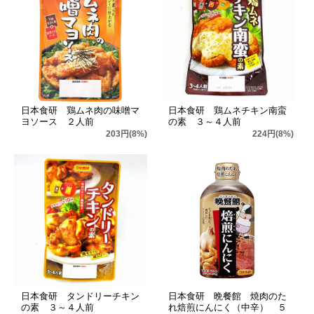
日本食研 鶏ムネ肉の味噌マ
日本食研 鶏ムネチキン南蛮
ヨソース ２人前
の素 ３～４人前
203円(8%)
224円(8%)
日本食研 タンドリーチキン
日本食研 晩餐館 焼肉のた
の素 ３～４人前
れ焙煎にんにく（中辛） ５