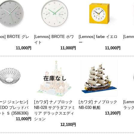
nos] BROTE グレ
[Lemnos] BROTE ホワ
[Lemnos] farbe イエロ
[Lem
イト
ー
11,000円
11,000円
11,000円
ージ ジェンセン]
[カワダ] ナノブロック
[カワダ] ナノブロック
[Lemn
REDO ブレッドバ
NB-028 サグラダファミ
NB-030 帆船
ラッ
 Ｓ (3586306)
リア デラックスエディ
13,200円
11,000円
ション
12,100円