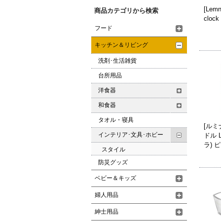
[Lem
商品カテゴリから検索
cloc
フード
キッチン＆リビング
洗剤･生活雑貨
台所用品
洋食器
和食器
タオル・寝具
[ルミ
インテリア･文具･ホビー
ドル 
ラ) 
スタイル
防災グッズ
ベビー＆キッズ
婦人用品
紳士用品