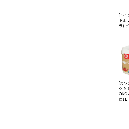
[ルミ
ドル 
ラ) ピ
[カワ
ク ND
OKO
ロ) L