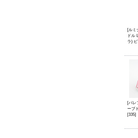
[ルミ
ドル 
ラ) 
[パレ
ーブ
[335]