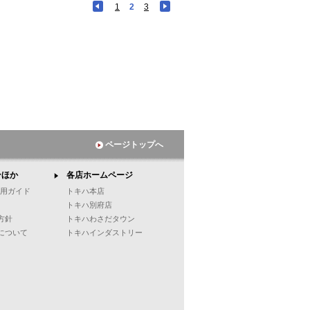
1
2
3
ページトップへ
ンほか
各店ホームページ
ご利用ガイド
トキハ本店
トキハ別府店
方針
トキハわさだタウン
について
トキハインダストリー