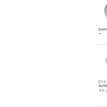
[Lem
ー
[ジョ
ALF
スケット