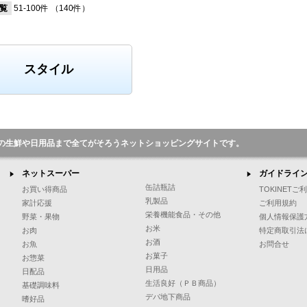
覧
51-100件
（140件）
スタイル
の生鮮や日用品まで全てがそろうネットショッピングサイトです。
ネットスーパー
ガイドライ
缶詰瓶詰
お買い得商品
TOKINET
乳製品
家計応援
ご利用規約
栄養機能食品・その他
野菜・果物
個人情報保護
お米
お肉
特定商取引法
お酒
お魚
お問合せ
お菓子
お惣菜
日用品
日配品
生活良好（ＰＢ商品）
基礎調味料
デパ地下商品
嗜好品