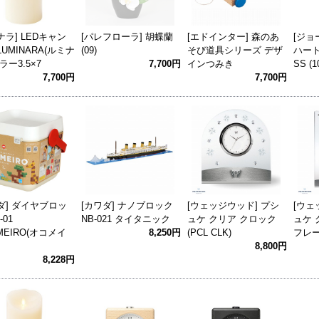
ナラ] LEDキャン
[パレフローラ] 胡蝶蘭
[エドインター] 森のあ
[ジョ
LUMINARA(ルミナ
(09)
そび道具シリーズ デザ
ハー
ラー3.5×7
7,700円
インつみき
SS (1
7,700円
7,700円
ダ] ダイヤブロッ
[カワダ] ナノブロック
[ウェッジウッド] プシ
[ウェ
-01
NB-021 タイタニック
ュケ クリア クロック
ュケ 
MEIRO(オコメイ
8,250円
(PCL CLK)
フレーム
8,800円
8,228円