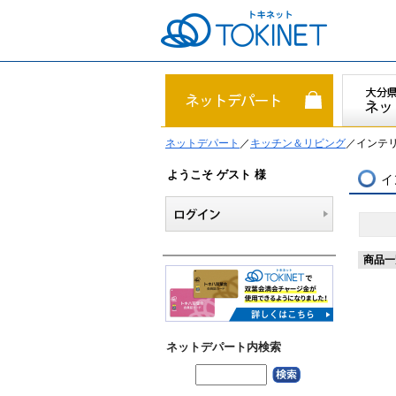
ネットデパート
／
キッチン＆リビング
／インテリ
ようこそ ゲスト 様
イ
商品一
ネットデパート内検索