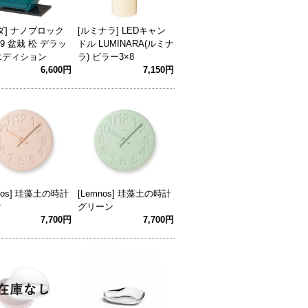
ダ] ナノブロック
[ルミナラ] LEDキャン
39 盆栽 松 デラッ
ドル LUMINARA(ルミナ
エディション
ラ) ピラー3×8
6,600円
7,150円
mnos] 珪藻土の時計
[Lemnos] 珪藻土の時計
ク
グリーン
7,700円
7,700円