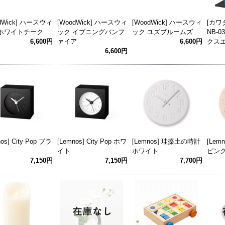
dWick] ハースウィ
[WoodWick] ハースウィ
[WoodWick] ハースウィ
[カワ
 ホワイトチーク
ック イブニングバンフ
ック ユズブルームズ
NB-0
6,600円
ァイア
6,600円
クス
6,600円
os] City Pop ブラ
[Lemnos] City Pop ホワ
[Lemnos] 珪藻土の時計
[Le
イト
ホワイト
ピン
7,150円
7,150円
7,700円